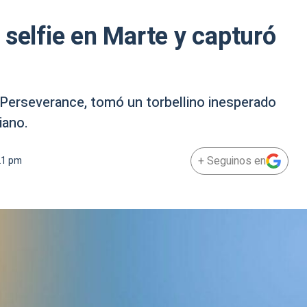
 selfie en Marte y capturó
r Perseverance, tomó un torbellino inesperado
iano.
+ Seguinos en
21 pm