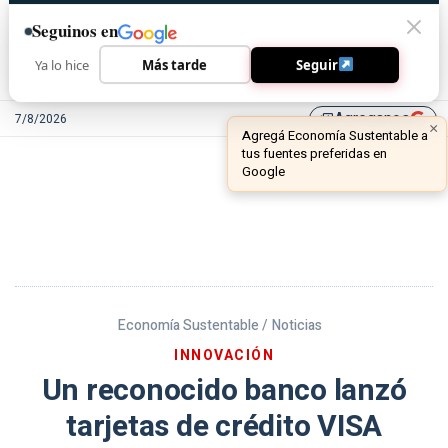
Seguinos en
Ya lo hice
Más tarde
Seguir
Agreganos
7/8/2026
library_add
Economía Sustentable /
Noticias
INNOVACIÓN
Un reconocido banco lanzó
tarjetas de crédito VISA