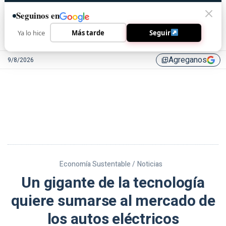
Seguinos en
Ya lo hice
Más tarde
Seguir
Agreganos
9/8/2026
library_add
Economía Sustentable /
Noticias
Un gigante de la tecnología
quiere sumarse al mercado de
los autos eléctricos