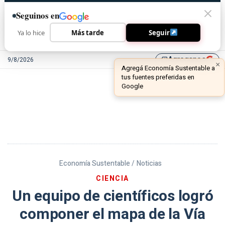
Seguinos en
Ya lo hice
Más tarde
Seguir
Agreganos
9/8/2026
library_add
Economía Sustentable /
Noticias
CIENCIA
Un equipo de científicos logró
componer el mapa de la Vía