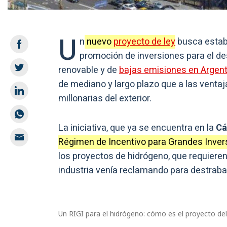
U
n
nuevo
proyecto de ley
busca estab
promoción de inversiones para el des
renovable y de
bajas emisiones en Argent
de mediano y largo plazo que a las venta
millonarias del exterior.
La iniciativa, que ya se encuentra en la
Cá
Régimen de Incentivo para Grandes Inver
los proyectos de hidrógeno, que requieren
industria venía reclamando para destraba
Un RIGI para el hidrógeno: cómo es el proyecto del 