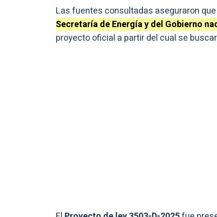
Las fuentes consultadas aseguraron que
Secretaría de Energía y del Gobierno na
proyecto oficial a partir del cual se busc
El
Proyecto de ley 3503-D-2025
fue pres