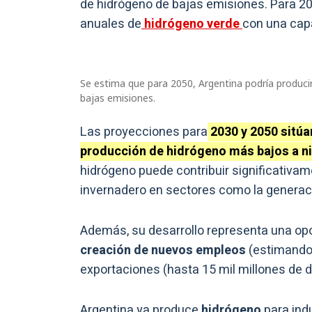
de hidrógeno de bajas emisiones. Para 203
anuales de
hidrógeno verde
con una cap
Se estima que para 2050, Argentina podría produci
bajas emisiones.
Las proyecciones para
2030 y 2050 sitúa
producción de hidrógeno más bajos a ni
hidrógeno puede contribuir significativa
invernadero en sectores como la generaci
Además, su desarrollo representa una opo
creación de nuevos empleos
(estimando 
exportaciones (hasta 15 mil millones de d
Argentina ya produce
hidrógeno
para indu