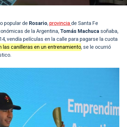
io popular de
Rosario
,
provincia
de Santa Fe
conómicas de la Argentina,
Tomás Machuca
soñaba,
 14, vendía películas en la calle para pagarse la cuota
 las canilleras en un entrenamiento
, se le ocurrió
stico.