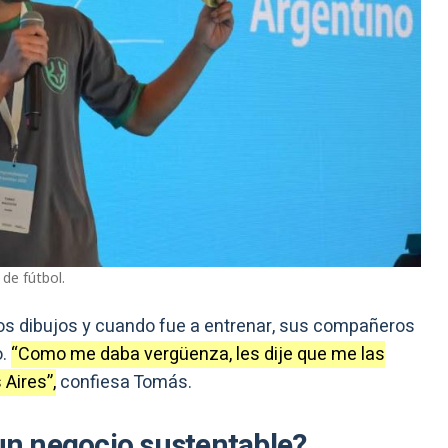
de fútbol.
nos dibujos y cuando fue a entrenar, sus compañeros
o.
“Como me daba vergüenza, les dije que me las
Aires”,
confiesa Tomás.
¿un negocio sustentable?