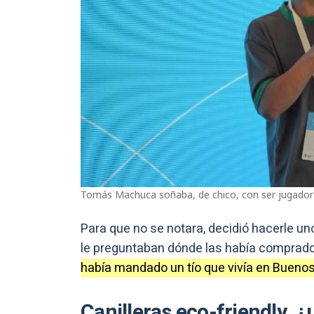
Tomás Machuca soñaba, de chico, con ser jugador 
Para que no se notara, decidió hacerle u
le preguntaban dónde las había comprad
había mandado un tío que vivía en Buenos 
Canilleras eco-friendly, 