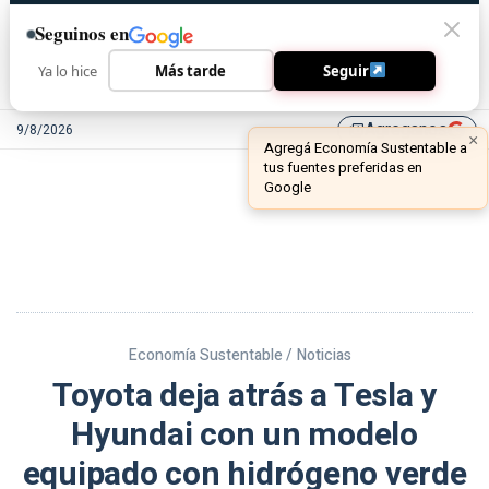
Seguinos en
Ya lo hice
Más tarde
Seguir
Agreganos
9/8/2026
library_add
Economía Sustentable /
Noticias
Toyota deja atrás a Tesla y
Hyundai con un modelo
equipado con hidrógeno verde