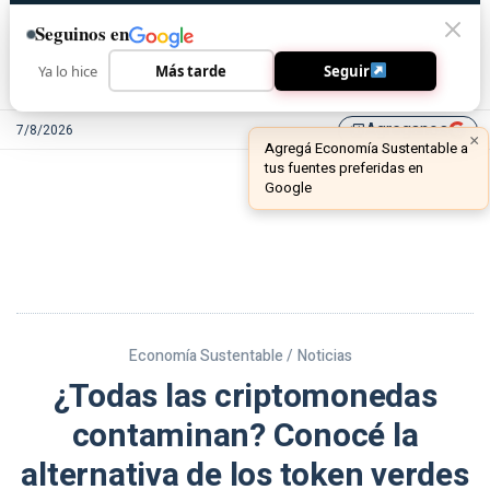
Seguinos en
Ya lo hice
Más tarde
Seguir
Agreganos
7/8/2026
library_add
Economía Sustentable /
Noticias
¿Todas las criptomonedas
contaminan? Conocé la
alternativa de los token verdes