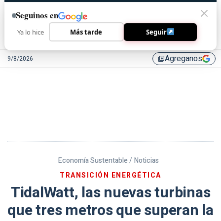
Seguinos en
Ya lo hice
Más tarde
Seguir
Agreganos
9/8/2026
library_add
Economía Sustentable /
Noticias
TRANSICIÓN ENERGÉTICA
TidalWatt, las nuevas turbinas
que tres metros que superan la