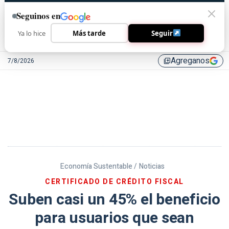
Seguinos en
Ya lo hice
Más tarde
Seguir
Agreganos
7/8/2026
library_add
Economía Sustentable /
Noticias
CERTIFICADO DE CRÉDITO FISCAL
Suben casi un 45% el beneficio
para usuarios que sean