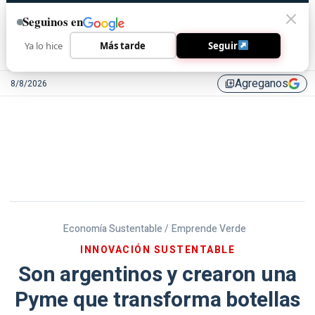
Seguinos en
Ya lo hice
Más tarde
Seguir
Agreganos
8/8/2026
library_add
Economía Sustentable /
Emprende Verde
INNOVACIÓN SUSTENTABLE
Son argentinos y crearon una
Pyme que transforma botellas