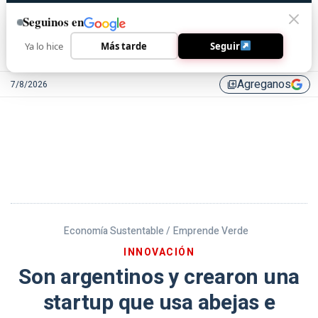
Seguinos en
Ya lo hice
Más tarde
Seguir
Agreganos
7/8/2026
library_add
Economía Sustentable /
Emprende Verde
INNOVACIÓN
Son argentinos y crearon una
startup que usa abejas e