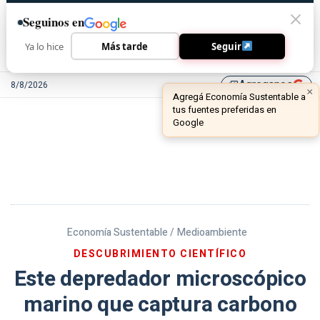
Seguinos en
Ya lo hice
Más tarde
Seguir
Agreganos
8/8/2026
library_add
Economía Sustentable /
Medioambiente
DESCUBRIMIENTO CIENTÍFICO
Este depredador microscópico
marino que captura carbono