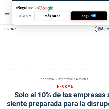
Seguinos en
Ya lo hice
Más tarde
Seguir
Agr
7/8/2026
library_add
Economía Sustentable /
Noticias
INFORME
Solo el 10% de las empresas 
siente preparada para la disrup