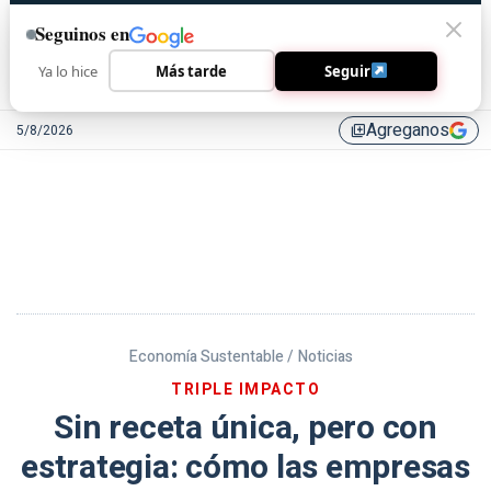
Seguinos en
Ya lo hice
Más tarde
Seguir
Agreganos
5/8/2026
library_add
Economía Sustentable /
Noticias
TRIPLE IMPACTO
Sin receta única, pero con
estrategia: cómo las empresas