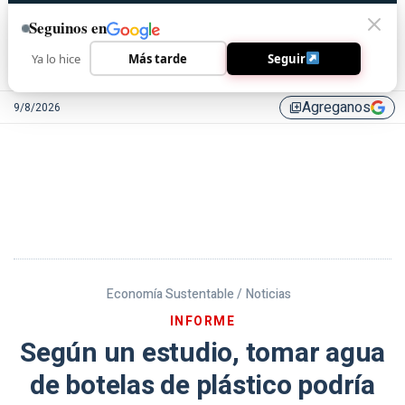
Seguinos en
Ya lo hice
Más tarde
Seguir
Agreganos
9/8/2026
library_add
Economía Sustentable /
Noticias
INFORME
Según un estudio, tomar agua
de botelas de plástico podría