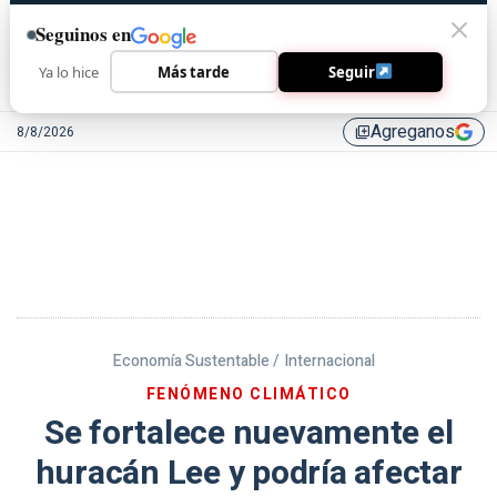
Seguinos en
Ya lo hice
Más tarde
Seguir
Agreganos
8/8/2026
library_add
Economía Sustentable /
Internacional
FENÓMENO CLIMÁTICO
Se fortalece nuevamente el
huracán Lee y podría afectar