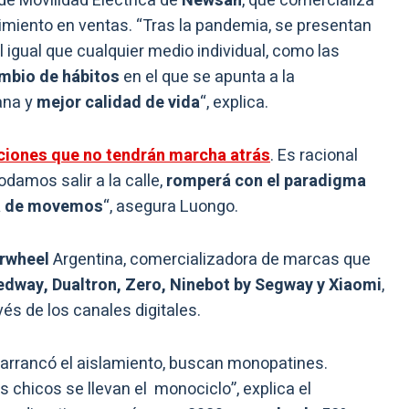
 de Movilidad Eléctrica de
Newsan
, que comercializa
cimiento en ventas. “Tras la pandemia, se presentan
al igual que cualquier medio individual, como las
mbio de hábitos
en el que se apunta a la
ana y
mejor calidad de vida
“, explica.
ciones que no tendrán marcha atrás
. Es racional
odamos salir a la calle,
romperá con el paradigma
a
de movemos
“, asegura Luongo.
rwheel
Argentina, comercializadora de marcas que
dway, Dualtron, Zero, Ninebot by Segway y Xiaomi
,
vés de los canales digitales.
 arrancó el aislamiento, buscan monopatines.
 chicos se llevan el monociclo”, explica el