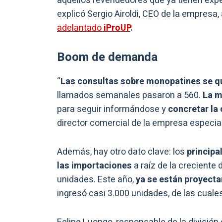
aquellos revendedores que ya tienen exper
explicó Sergio Airoldi, CEO de la empresa
adelantado
iProUP
.
Boom de demanda
“
Las consultas sobre monopatines se q
llamados semanales pasaron a 560.
La m
para seguir informándose y
concretar la
director comercial de la empresa especia
Además, hay otro dato clave: los
principa
las importaciones
a raíz de la creciente
unidades. Este año,
ya se están proyect
ingresó casi 3.000 unidades, de las cuale