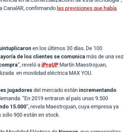
iencia en la comercializaciónn de esta tecnología”,
, a CanalAR, confirmando
las previsiones que había
uintuplicaron
en los últimos 30 días. De 100
ayoría de los clientes se comunica
más de una vez
 compra
“, reveló a
iProUP
Martín Maestrojuan,
lizada en movilidad eléctrica MAX YOU.
les jugadores
del mercado están
incrementando
 demanda. “En 2019 entraron al país unas 9.500
ando 15.000
“, revela Maestrojuan, cuya empresa ya
s sólo 900 están en stock.