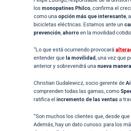
Felipe Luongo, responsable de la división
los
monopatines Philco
, confirma el cre
como una
opción más que interesante
, 
bicicletas eléctricas. Estamos ante un
ca
prevención
,
ahorro
en la movilidad cotidi
“Lo que está ocurriendo provocará
altera
entender que
la movilidad
, una vez que p
anterior y sobrevendrá una
nueva maner
Christian Gudalewicz, socio gerente de
Ai
comprenden todas las gamas, como
Spee
ratifica el
incremento de las ventas
a tra
“Son muchos los clientes que, desde que
Además, hay un dato curioso: para los más