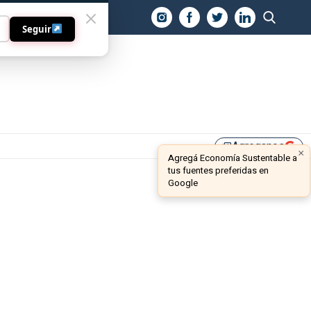
O
Seguir
Agreganos
library_add
×
Agregá Economía Sustentable a
tus fuentes preferidas en
Google