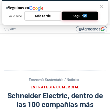
Seguinos en
Ya lo hice
Más tarde
Seguir
Agreganos
6/8/2026
library_add
Economía Sustentable /
Noticias
ESTRATEGIA COMERCIAL
Schneider Electric, dentro de
las 100 compañías más