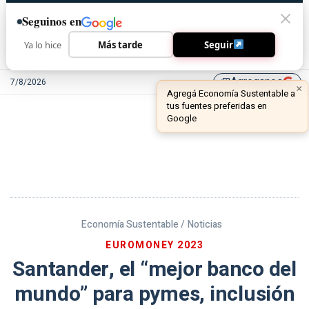
Seguinos en
Ya lo hice
Más tarde
Seguir
Agreganos
7/8/2026
library_add
Economía Sustentable /
Noticias
EUROMONEY 2023
Santander, el “mejor banco del
mundo” para pymes, inclusión