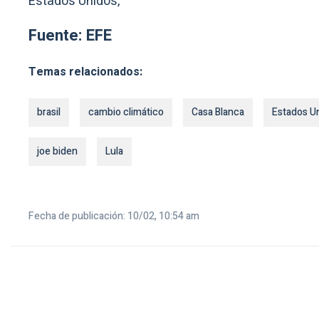
Estados Unidos,
Fuente: EFE
Temas relacionados:
brasil
cambio climático
Casa Blanca
Estados U
joe biden
Lula
Fecha de publicación: 10/02, 10:54 am