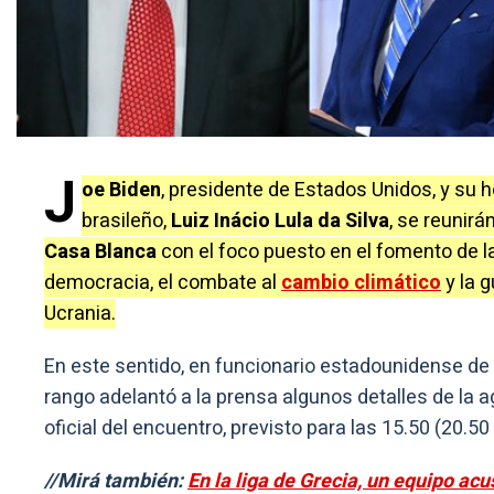
J
oe Biden
, presidente de Estados Unidos, y su
brasileño,
Luiz Inácio Lula da Silva
, se reunirá
Casa Blanca
con el foco puesto en el fomento de l
democracia, el combate al
cambio climático
y la 
Ucrania.
En este sentido, en funcionario estadounidense de 
rango adelantó a la prensa algunos detalles de la 
oficial del encuentro, previsto para las 15.50 (20.5
//Mirá también:
En la liga de Grecia, un equipo acu