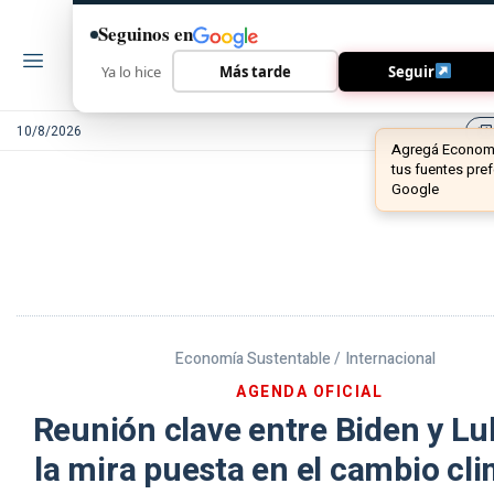
Seguinos en
Ya lo hice
Más tarde
Seguir
10/8/2026
library_add
Economía Sustentable /
Internacional
AGENDA OFICIAL
Reunión clave entre Biden y Lu
la mira puesta en el cambio cl