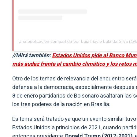
Una publicación compartida por Luiz Inácio Lula da Silva (@lu
//Mirá también:
Estados Unidos pide al Banco Mund
más audaz frente al cambio climático y los retos 
Otro de los temas de relevancia del encuentro será
defensa a la democracia, especialmente después d
8 de enero partidarios de Bolsonaro asaltaran las 
los tres poderes de la nación en Brasilia.
Es tema será tratado ya que un evento similar tuvo
Estados Unidos a principios de 2021, cuando partid
entonces presidente,
Donald Trump (2017-2021)
,