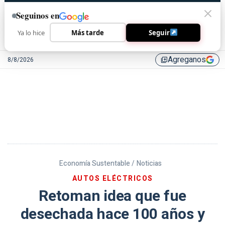
Seguinos en
Ya lo hice
Más tarde
Seguir
Agreganos
8/8/2026
library_add
Economía Sustentable /
Noticias
AUTOS ELÉCTRICOS
Retoman idea que fue
desechada hace 100 años y