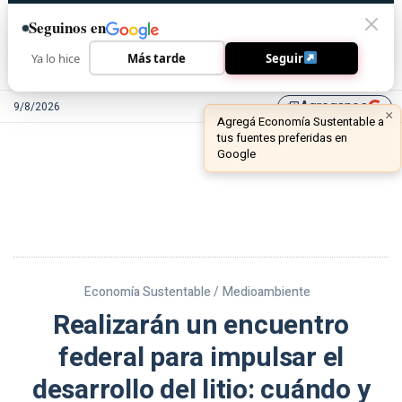
Seguinos en
Ya lo hice
Más tarde
Seguir
Agreganos
9/8/2026
library_add
Economía Sustentable /
Medioambiente
Realizarán un encuentro
federal para impulsar el
desarrollo del litio: cuándo y