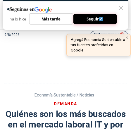
Seguinos en
Ya lo hice
Más tarde
Seguir
Agreganos
9/8/2026
library_add
Economía Sustentable /
Noticias
DEMANDA
Quiénes son los más buscados
en el mercado laboral IT y por