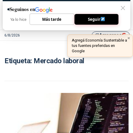
Seguinos en
Ya lo hice
Más tarde
Seguir
Agreganos
6/8/2026
library_add
×
Agregá Economía Sustentable a
tus fuentes preferidas en
Google
Etiqueta:
Mercado laboral