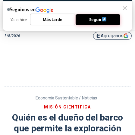
Seguinos en
Ya lo hice
Más tarde
Seguir
Agreganos
8/8/2026
library_add
Economía Sustentable /
Noticias
MISIÓN CIENTÍFICA
Quién es el dueño del barco
que permite la exploración