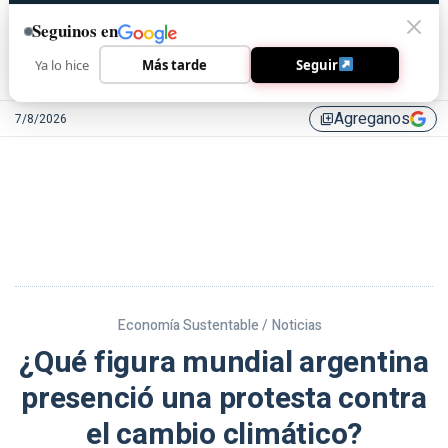
Seguinos en
Ya lo hice
Más tarde
Seguir
Agreganos
7/8/2026
library_add
Economía Sustentable /
Noticias
¿Qué figura mundial argentina
presenció una protesta contra
el cambio climático?