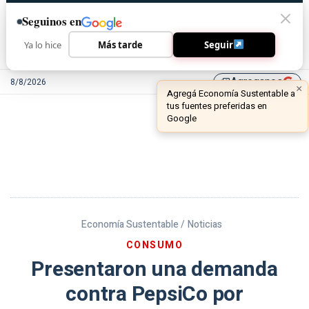
Seguinos en
Ya lo hice
Más tarde
Seguir
Agreganos
8/8/2026
library_add
Economía Sustentable /
Noticias
CONSUMO
Presentaron una demanda
contra PepsiCo por