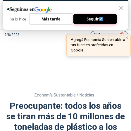
Seguinos en
Ya lo hice
Más tarde
Seguir
Agreganos
9/8/2026
library_add
Economía Sustentable /
Noticias
Preocupante: todos los años
se tiran más de 10 millones de
toneladas de plástico a los