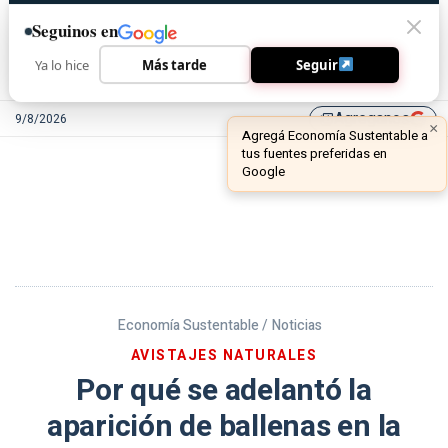
Seguinos en
Ya lo hice
Más tarde
Seguir
Agreganos
9/8/2026
library_add
Economía Sustentable /
Noticias
AVISTAJES NATURALES
Por qué se adelantó la
aparición de ballenas en la