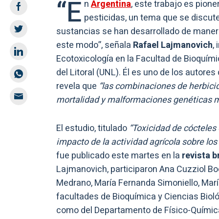
“E
n
Argentina
, este trabajo es pione
pesticidas, un tema que se discut
sustancias se han desarrollado de manera
este modo”, señala
Rafael Lajmanovich
,
Ecotoxicología en la Facultad de Bioquími
del Litoral (UNL). Él es uno de los autores
revela que
“las combinaciones de herbicid
mortalidad y malformaciones genéticas m
El estudio, titulado
“Toxicidad de cócteles 
impacto de la actividad agrícola sobre lo
fue publicado este martes en la
revista b
Lajmanovich, participaron Ana Cuzziol Bo
Medrano, María Fernanda Simoniello, María
facultades de Bioquímica y Ciencias Biológ
como del Departamento de Físico-Química