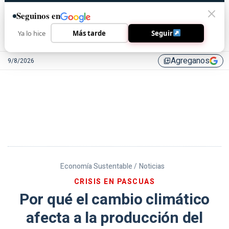
Seguinos en
Ya lo hice
Más tarde
Seguir
Agreganos
9/8/2026
library_add
Economía Sustentable /
Noticias
CRISIS EN PASCUAS
Por qué el cambio climático
afecta a la producción del