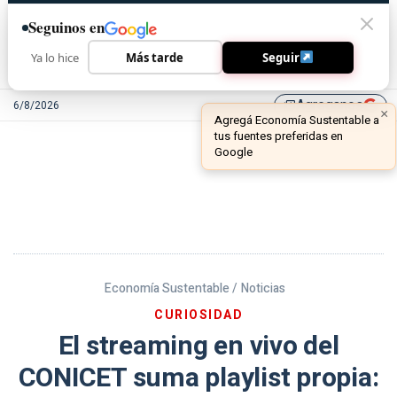
Seguinos en
Ya lo hice
Más tarde
Seguir
Agreganos
6/8/2026
library_add
Economía Sustentable /
Noticias
CURIOSIDAD
El streaming en vivo del
CONICET suma playlist propia: