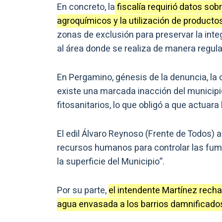
En concreto, la
fiscalía requirió datos sob
agroquímicos y la utilización de productos
zonas de exclusión para preservar la inte
al área donde se realiza de manera regular
En Pergamino, génesis de la denuncia, la
existe una marcada inacción del municipi
fitosanitarios, lo que obligó a que actuara 
El edil Álvaro Reynoso (Frente de Todos) 
recursos humanos para controlar las fumi
la superficie del Municipio”.
Por su parte,
el intendente Martínez rech
agua envasada a los barrios damnificado