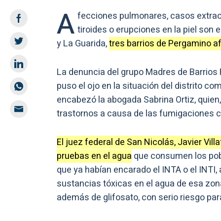
A
fecciones pulmonares, casos extra
tiroides o erupciones en la piel son
y La Guarida,
tres barrios de Pergamino a
La denuncia del grupo Madres de Barrios F
puso el ojo en la situación del distrito c
encabezó la abogada Sabrina Ortiz, quien,
trastornos a causa de las fumigaciones c
El juez federal de San Nicolás, Javier Vil
pruebas en el agua
que consumen los pobl
que ya habían encarado el INTA o el INTI, 
sustancias tóxicas en el agua de esa zon
además de glifosato, con serio riesgo para