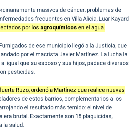
ordinariamente masivos de cáncer, problemas de
 enfermedades frecuentes en Villa Alicia, Luar Kayard
fectados por los
agroquímicos
en el agua.
umigados de ese municipio llegó a la Justicia, que
omandado por el macrista Javier Martínez. La lucha la
 al igual que su esposo y sus hijos, padece diversos
on pesticidas.
lafuerte Ruzo, ordenó a Martínez que realice nuevas
adores de estos barrios, complementarios a los
arrojando el resultado más temido: el nivel de
a era brutal. Exactamente son 18 plaguicidas,
 la salud.