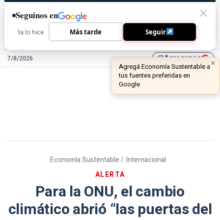
Seguinos en
Ya lo hice
Más tarde
Seguir
Agreganos
7/8/2026
library_add
Economía Sustentable /
Internacional
ALERTA
Para la ONU, el cambio
climático abrió “las puertas del