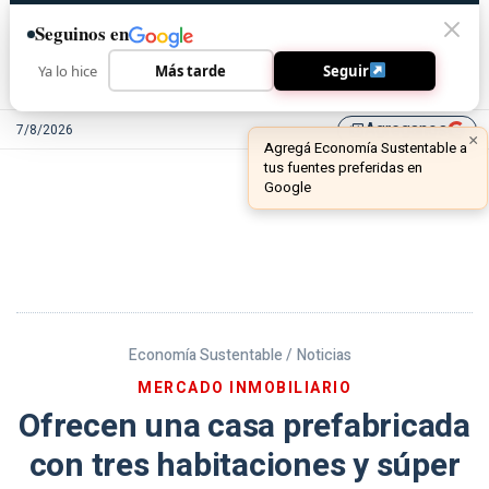
Seguinos en
Ya lo hice
Más tarde
Seguir
Agreganos
7/8/2026
library_add
Economía Sustentable /
Noticias
MERCADO INMOBILIARIO
Ofrecen una casa prefabricada
con tres habitaciones y súper