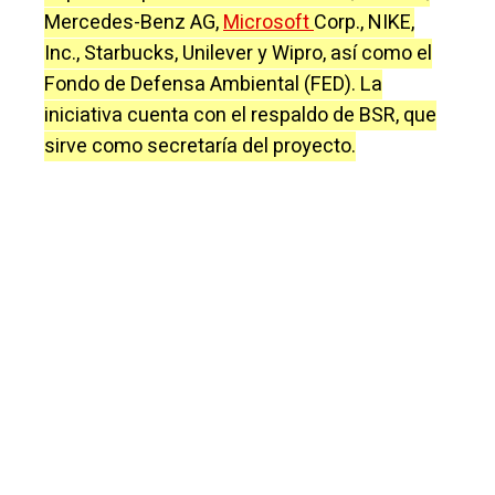
Mercedes-Benz AG,
Microsoft
Corp., NIKE,
Inc., Starbucks, Unilever y Wipro, así como el
Fondo de Defensa Ambiental (FED). La
iniciativa cuenta con el respaldo de BSR, que
sirve como secretaría del proyecto.