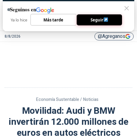
Seguinos en
Ya lo hice
Más tarde
Seguir
Agreganos
8/8/2026
library_add
Economía Sustentable /
Noticias
Movilidad: Audi y BMW
invertirán 12.000 millones de
euros en autos eléctricos