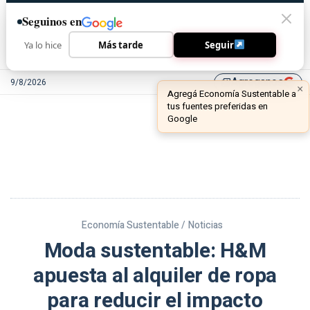
Seguinos en
Ya lo hice
Más tarde
Seguir
Agreganos
9/8/2026
library_add
Economía Sustentable /
Noticias
Moda sustentable: H&M
apuesta al alquiler de ropa
para reducir el impacto