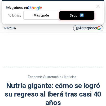
Seguinos en
Ya lo hice
Más tarde
Seguir
Agreganos
7/8/2026
library_add
Economía Sustentable /
Noticias
Nutria gigante: cómo se logró
su regreso al Iberá tras casi 40
años