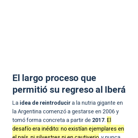
El largo proceso que
permitió su regreso al Iberá
La
idea de reintroducir
a la nutria gigante en
la Argentina comenzó a gestarse en 2006 y
tomó forma concreta a partir de
2017
.
El
desafío era inédito: no existían ejemplares en
el país, ni silvestres ni en cautiverio
, y nunca