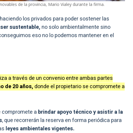
ovables de la provincia, Mario Vialey durante la firma.
 haciendo los privados para poder sostener las
 ser sustentable,
no solo ambientalmente sino
 conseguimos eso no lo podemos mantener en el
iza a través de un convenio entre ambas partes
no de 20 años,
donde el propietario se compromete a
se compromete a
brindar apoyo técnico y asistir a la
s
, que recorrerán la reserva en forma periódica para
las
leyes ambientales vigentes.