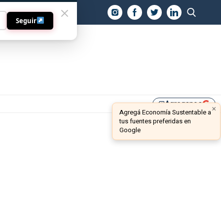
O
Seguir
Agreganos
library_add
×
Agregá Economía Sustentable a
tus fuentes preferidas en
Google