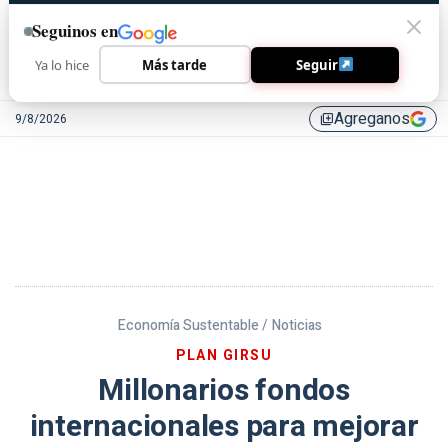
Seguinos en
Ya lo hice
Más tarde
Seguir
Agreganos
9/8/2026
library_add
Economía Sustentable /
Noticias
PLAN GIRSU
Millonarios fondos
internacionales para mejorar