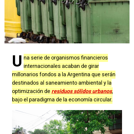
U
na serie de organismos financieros
internacionales acaban de girar
millonarios fondos a la Argentina que serán
destinados al saneamiento ambiental y la
optimización de
residuos sólidos urbanos
,
bajo el paradigma de la economía circular.