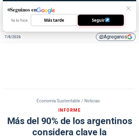
Seguinos en
Ya lo hice
Más tarde
Seguir
Agreganos
7/8/2026
library_add
Economía Sustentable /
Noticias
INFORME
Más del 90% de los argentinos
considera clave la