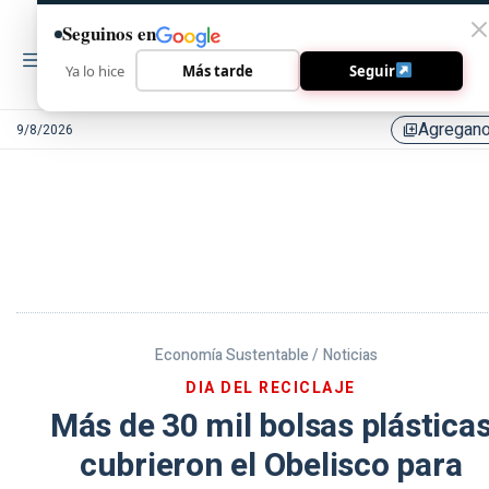
Seguinos en
Ya lo hice
Más tarde
Seguir
Agregan
9/8/2026
library_add
Economía Sustentable /
Noticias
DIA DEL RECICLAJE
Más de 30 mil bolsas plástica
cubrieron el Obelisco para