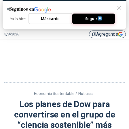
Seguinos en
Ya lo hice
Más tarde
Seguir
Agreganos
8/8/2026
library_add
Economía Sustentable /
Noticias
Los planes de Dow para
convertirse en el grupo de
“ciencia sostenible” más