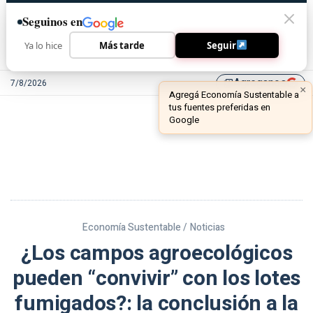
Seguinos en
Ya lo hice
Más tarde
Seguir
Agreganos
7/8/2026
library_add
Economía Sustentable /
Noticias
¿Los campos agroecológicos
pueden “convivir” con los lotes
fumigados?: la conclusión a la