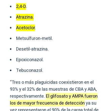
2,4-D
.
Atrazina.
Acetoclor
.
Metsulfuron-metil.
Desetil-atrazina.
Epoxiconazol.
Tebuconazol.
“Tres o más plaguicidas coexistieron en el
93% y el 32% de las muestras de CBA y ABA,
respectivamente.
El glifosato y AMPA fueron
los de mayor frecuencia de detección
ya su
vez representaron el 90% de la carga total de