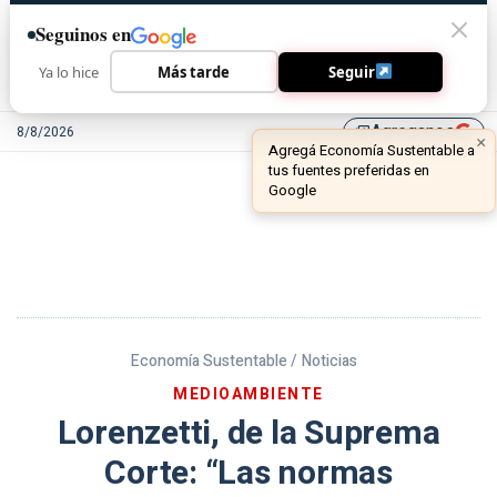
Seguinos en
Ya lo hice
Más tarde
Seguir
Agreganos
8/8/2026
library_add
Economía Sustentable /
Noticias
MEDIOAMBIENTE
Lorenzetti, de la Suprema
Corte: “Las normas