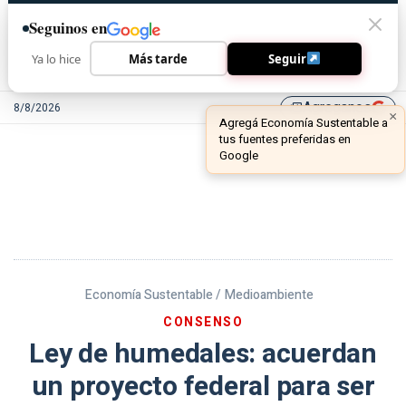
Seguinos en
Ya lo hice
Más tarde
Seguir
Agreganos
8/8/2026
library_add
Economía Sustentable /
Medioambiente
CONSENSO
Ley de humedales: acuerdan
un proyecto federal para ser