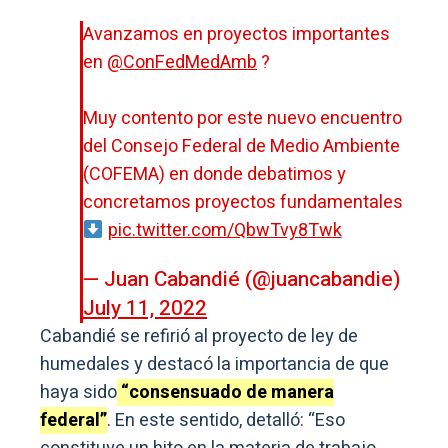
Avanzamos en proyectos importantes
en
@ConFedMedAmb
?
Muy contento por este nuevo encuentro
del Consejo Federal de Medio Ambiente
(COFEMA) en donde debatimos y
concretamos proyectos fundamentales
pic.twitter.com/QbwTvy8Twk
— Juan Cabandié (@juancabandie)
July 11, 2022
Cabandié se refirió al proyecto de ley de
humedales y destacó la importancia de que
haya sido
“consensuado de manera
federal”
. En este sentido, detalló: “Eso