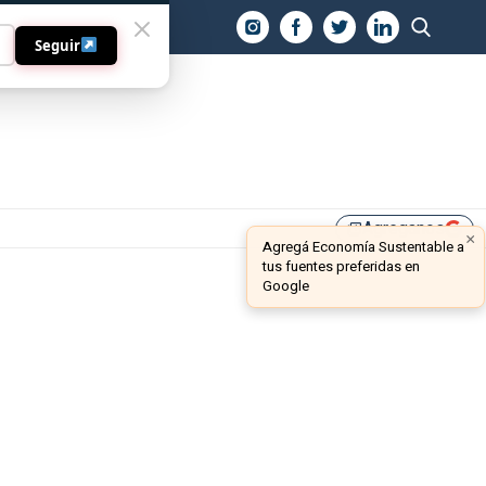
O
Seguir
Agreganos
library_add
×
Agregá Economía Sustentable a
tus fuentes preferidas en
Google