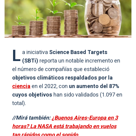
L
a iniciativa
Science Based Targets
(SBTi)
reporta un notable incremento en
el número de compañías que estableció
objetivos climáticos respaldados por la
ciencia
en el 2022, con
un aumento del 87%
cuyos objetivos
han sido validados (1.097 en
total).
//Mirá también:
¿Buenos Aires-Europa en 3
horas? La NASA está trabajando en vuelos
tan rápidos como el sonido