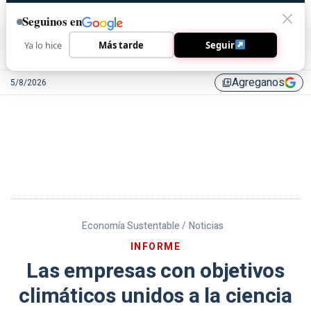
Seguinos en
Ya lo hice
Más tarde
Seguir
Agreganos
5/8/2026
library_add
Economía Sustentable /
Noticias
INFORME
Las empresas con objetivos
climáticos unidos a la ciencia